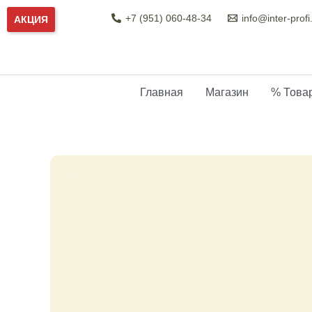
Перейти
+7 (951) 060-48-34
info@inter-profi
АКЦИЯ
к
содержимому
Главная
Магазин
% Товар