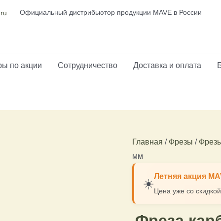
Количество
Официальный дистрибьютор продукции MAVE в России
.ru
товара
Фреза
карбидная
БАШНЯ
ы по акции
Сотрудничество
Доставка и оплата
3
мм
Главная
/
Фрезы
/
Фрезы
мм
Летняя акция M
☀️
Цена уже со скидкой
Фреза кар