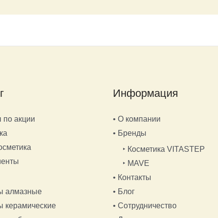
г
Информация
 по акции
• О компании
ка
• Бренды
осметика
‣ Косметика VITASTEP
менты
‣ MAVE
• Контакты
ы алмазные
• Блог
ы керамические
• Сотрудничество