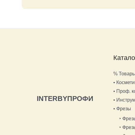
Катало
% Товары
• Космети
• Проф. к
INTERBYПРОФИ
• Инстру
• Фрезы
‣ Фрез
‣ Фрез