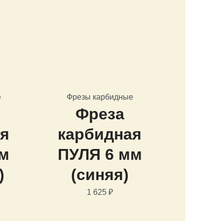
е
Фрезы карбидные
Фреза
ая
карбидная
мм
ПУЛЯ 6 мм
)
(синяя)
1 625
₽