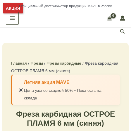
Перейти
Количество
ВКонтакте
Telegram
Официальный дистрибьютор продукции MAVE в России
АКЦИЯ
к
товара
MAIN
содержимому
Фреза
MENU
карбидная
Пои
ОСТРОЕ
ПЛАМЯ
6
мм
Главная
/
Фрезы
/
Фрезы карбидные
/ Фреза карбидная
(синяя)
ОСТРОЕ ПЛАМЯ 6 мм (синяя)
Летняя акция MAVE
☀️
Цена уже со скидкой 50% • Пока есть на
складе
Фреза карбидная ОСТРОЕ
ПЛАМЯ 6 мм (синяя)