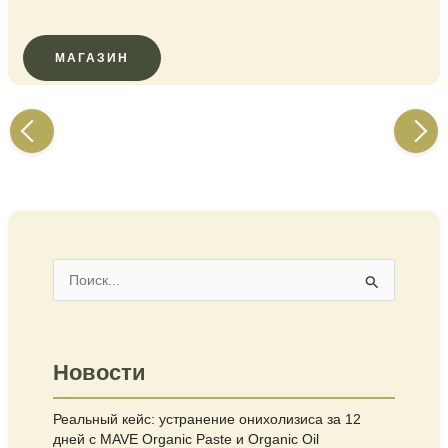
МАГАЗИН
Предыдущая
Следу
Запись
Запись
→
П
о
и
Новости
с
к
Реальный кейс: устранение онихолизиса за 12
:
дней с MAVE Organic Paste и Organic Oil