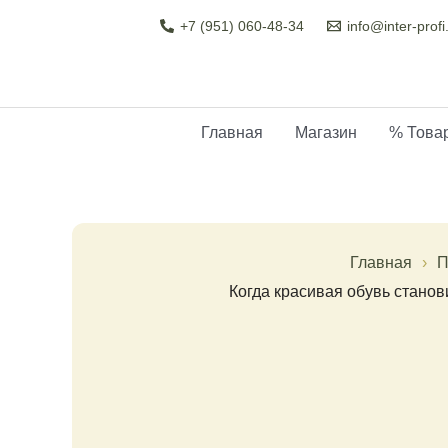
Перейти
Навигация
+7 (951) 060-48-34
info@inter-profi
к
по
содержимому
записям
Главная
Магазин
% Товар
Главная
П
Когда красивая обувь станов