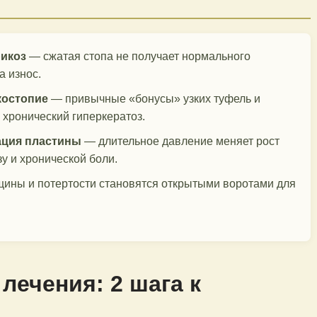
рикоз
— сжатая стопа не получает нормального
а износ.
костопие
— привычные «бонусы» узких туфель и
 хронический гиперкератоз.
ация пластины
— длительное давление меняет рост
зу и хронической боли.
ины и потертости становятся открытыми воротами для
лечения: 2 шага к